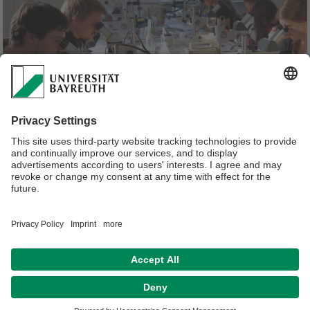
Lehre der Tierökologie I
Die Tierökologie I ist Teil des Studiengangs
Biologie
(B.Sc.),
Biochemie und Molekulare Biologie
(M.Sc.),
Biodiversität und Ökologie
(M.Sc.) und den
Promotionsprogrammen:
PEER
und
InterMicro
. Aktuelle
Veranstaltungen finden Sie
hier
Datenschutzerklärung
Impressum
Hausordnung
Sitemap
Kontakt
Barrierefreiheitserklärung